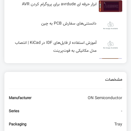
ابزار حرفه ای avrdude برای پروگرام کردن AVR
دانستنی‌های سفارش PCB به چین
آموزش استفاده از فایل‌های IDF در KiCad | انتصاب
مدل‌ مکانیکی به فوت‌پرینت
آموزش میکروکنترلر STM32F4 : بوت
مشخصات
واحد RCC در میکرو کنترلر WCH
ON Semiconductor
Manufacturer
امبدد لینوکس – Bootloader (بخش سوم)
-
Series
بررسی Raspberry Pi 500 همراه با مانیتور
Tray
Packaging
Raspberry Pi