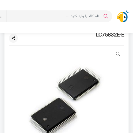
د
LC75832E-E