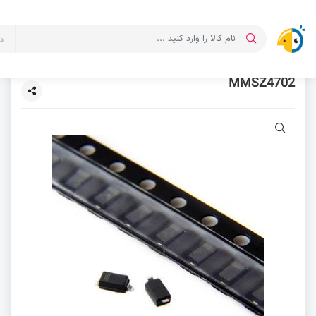
د
MMSZ4702