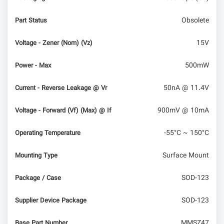
Obsolete
Part Status
15V
Voltage - Zener (Nom) (Vz)
500mW
Power - Max
50nA @ 11.4V
Current - Reverse Leakage @ Vr
900mV @ 10mA
Voltage - Forward (Vf) (Max) @ If
-55°C ~ 150°C
Operating Temperature
Surface Mount
Mounting Type
SOD-123
Package / Case
SOD-123
Supplier Device Package
MMSZ47
Base Part Number