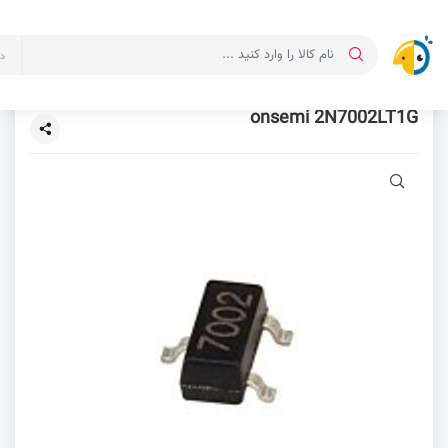
د
onsemi 2N7002LT1G