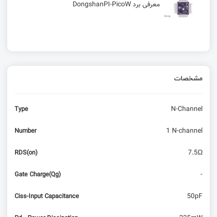
معرفی برد DongshanPI-PicoW
مشخصات
N-Channel
Type
1 N-channel
Number
7.5Ω
RDS(on)
-
Gate Charge(Qg)
50pF
Ciss-Input Capacitance