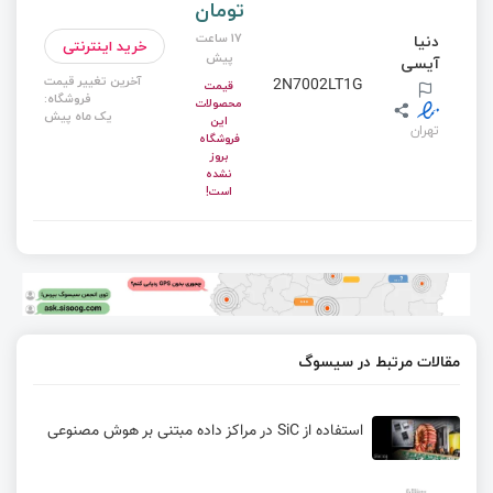
تومان
17 ساعت
دنیا
خرید اینترنتی
پیش
آیسی
آخرین تغییر قیمت
2N7002LT1G
قیمت
فروشگاه:
محصولات
یک ماه پیش
این
تهران
فروشگاه
بروز
نشده
است!
مقالات مرتبط در سیسوگ
استفاده از SiC در مراکز داده‌ مبتنی بر هوش مصنوعی