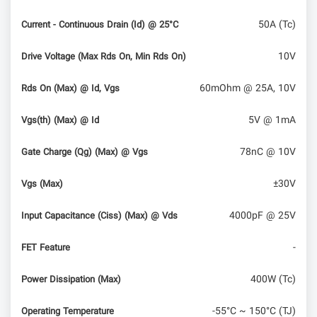
50A (Tc)
Current - Continuous Drain (Id) @ 25°C
10V
Drive Voltage (Max Rds On, Min Rds On)
60mOhm @ 25A, 10V
Rds On (Max) @ Id, Vgs
5V @ 1mA
Vgs(th) (Max) @ Id
78nC @ 10V
Gate Charge (Qg) (Max) @ Vgs
±30V
Vgs (Max)
4000pF @ 25V
Input Capacitance (Ciss) (Max) @ Vds
-
FET Feature
400W (Tc)
Power Dissipation (Max)
-55°C ~ 150°C (TJ)
Operating Temperature