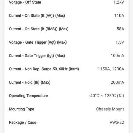
1.2kV
Voltage - Off State
110A
Current - On State (It (AV)) (Max)
58A
Current - On State (It (RMS)) (Max)
1.5V
Voltage - Gate Trigger (Vgt) (Max)
100mA
Current - Gate Trigger (Igt) (Max)
1150A, 1230A
Current - Non Rep. Surge 50, 60Hz (Itsm)
200mA
Current - Hold (Ih) (Max)
-40°C ~ 125°C (TJ)
Operating Temperature
Chassis Mount
Mounting Type
PWS-E2
Package / Case