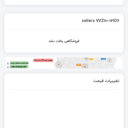
sellers VVZ110-12IO7
فروشگاهی یافت نشد
تغییرات قیمت