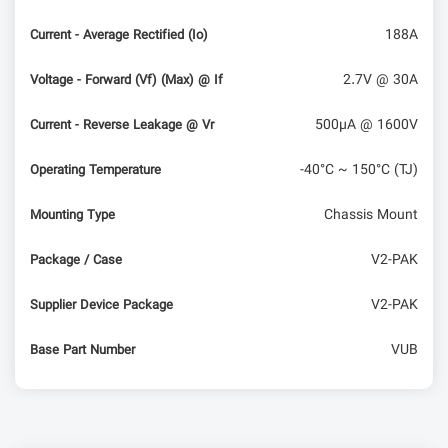
188A
Current - Average Rectified (Io)
2.7V @ 30A
Voltage - Forward (Vf) (Max) @ If
500µA @ 1600V
Current - Reverse Leakage @ Vr
-40°C ~ 150°C (TJ)
Operating Temperature
Chassis Mount
Mounting Type
V2-PAK
Package / Case
V2-PAK
Supplier Device Package
VUB
Base Part Number