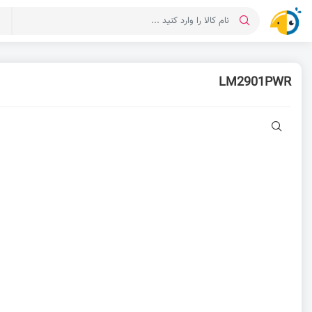
د
LM2901PWR