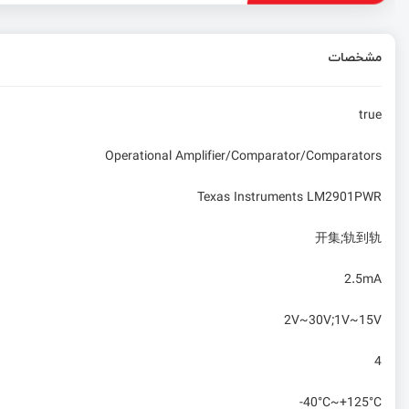
مشخصات
true
Operational Amplifier/Comparator/Comparators
Texas Instruments LM2901PWR
开集;轨到轨
2.5mA
2V~30V;1V~15V
4
-40°C~+125°C