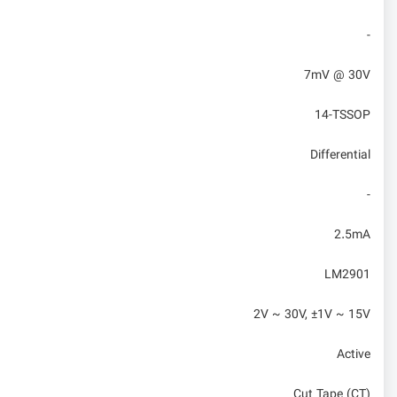
-
7mV @ 30V
14-TSSOP
Differential
-
2.5mA
LM2901
2V ~ 30V, ±1V ~ 15V
Active
Cut Tape (CT)