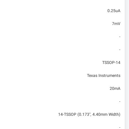
0.25uA
7mV
-
-
TSSOP-14
Texas Instruments
20mA
-
14-TSSOP (0.173", 4.40mm Width)
-