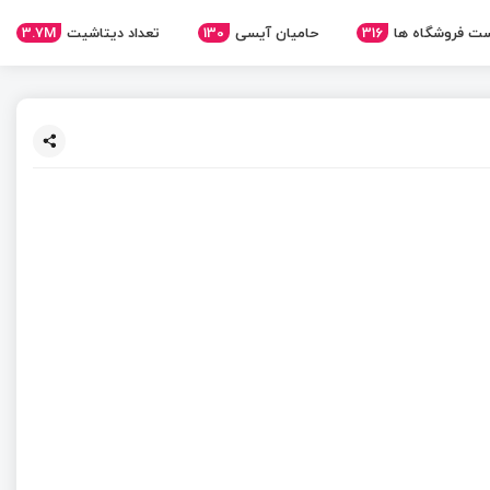
3.7M
تعداد دیتاشیت
130
حامیان آیسی
316
ت فروشگاه ها