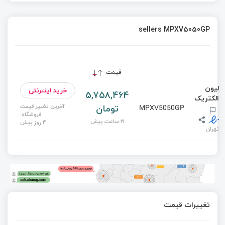
sellers MPXV5050GP
قیمت
لیون
خرید اینترنتی
5,758,464
الکتریک
تومان
آخرین تغییر قیمت
MPXV5050GP
فروشگاه:
21 ساعت پیش
4 روز پیش
تهران
تغییرات قیمت