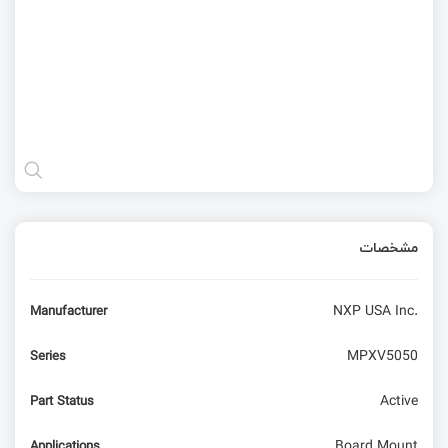
مشخصات
NXP USA Inc.
Manufacturer
MPXV5050
Series
Active
Part Status
Board Mount
Applications