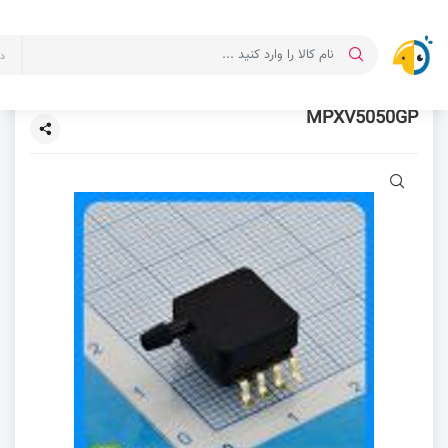
د
MPXV5050GP