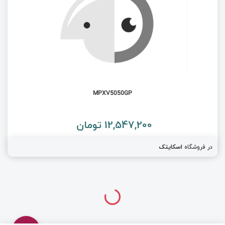
MPXV5050GP
12,547,200 تومان
در فروشگاه
اسکایتک