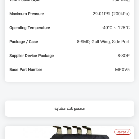
Gull Wing
Termination Style
29.01PSI (200kPa)
Maximum Pressure
-40°C ~ 125°C
Operating Temperature
8-SMD, Gull Wing, Side Port
Package / Case
8-SOP
Supplier Device Package
MPXV5
Base Part Number
محصولات مشابه
ناموجود