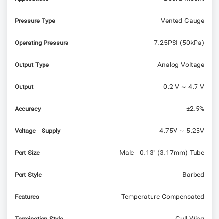
Vented Gauge
Pressure Type
7.25PSI (50kPa)
Operating Pressure
Analog Voltage
Output Type
0.2 V ~ 4.7 V
Output
±2.5%
Accuracy
4.75V ~ 5.25V
Voltage - Supply
Male - 0.13" (3.17mm) Tube
Port Size
Barbed
Port Style
Temperature Compensated
Features