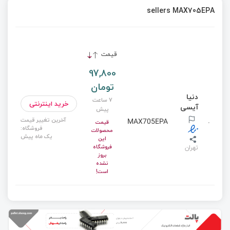
sellers MAX705EPA
قیمت
97,800
تومان
دنیا
7 ساعت
خرید اینترنتی
آیسی
پیش
آخرین تغییر قیمت
MAX705EPA
قیمت
فروشگاه:
محصولات
یک ماه پیش
این
فروشگاه
تهران
بروز
نشده
است!