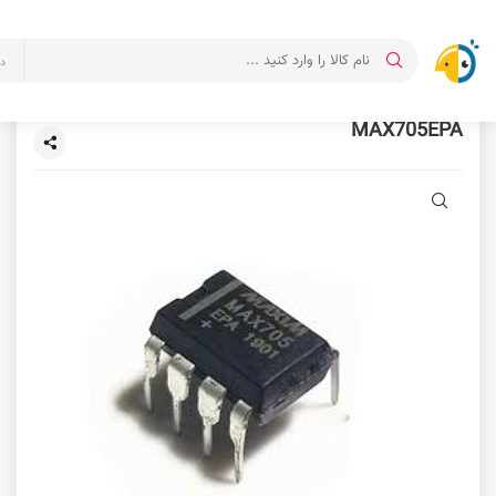
د
MAX705EPA