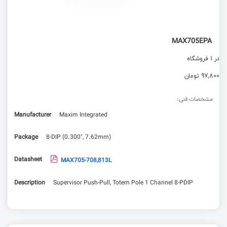
MAX705EPA
در 1 فروشگاه
97,800 تومان
مشخصات فنی:
Manufacturer
Maxim Integrated
Package
8-DIP (0.300", 7.62mm)
Datasheet
MAX705-708,813L
Description
Supervisor Push-Pull, Totem Pole 1 Channel 8-PDIP