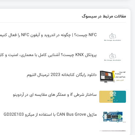
مقالات مرتبط در سیسوگ
NFC چیست؟ | چگونه در اندروید و آیفون NFC را فعال کنیم؟
پروتکل KNX چیست؟ آشنایی کامل با معماری، امنیت و کاربردهای آن در هوشمندسازی ساختمان
دانلود رایگان کتابخانه 2023 ترمینال التیوم
ساختار شرطی if و عملگر های مقایسه ای در آردوینو
ماژول CAN Bus Grove با استفاده از میکرو GD32E103
بازار ماژول‌ های iot در دست سه شرکت