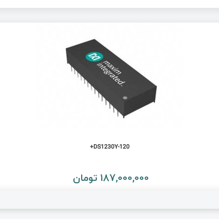
DS1230Y-120+
187,000,000 تومان