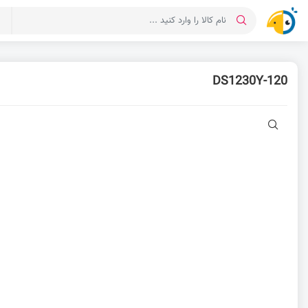
د
DS1230Y-120