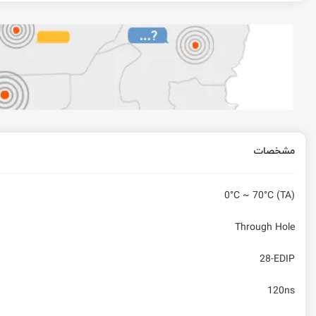
ظهور پردازنده یادگیری عمیق گری اسکال Grayskull
آموزش پردازش تصویر در پایتون – ترسیم بر روی ویدئو (ب
آموزش STM32 با توابع LL قسمت 34: رابط گرافیکی برای wave player
مشخصات
Continue در آردوينو
0°C ~ 70°C (TA)
Through Hole
28-EDIP
120ns