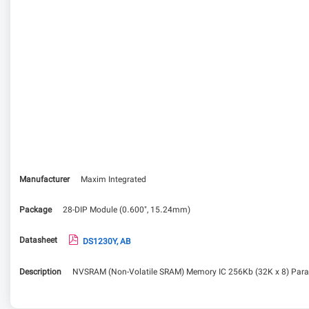
Manufacturer
Maxim Integrated
Package
28-DIP Module (0.600", 15.24mm)
Datasheet
DS1230Y, AB
Description
NVSRAM (Non-Volatile SRAM) Memory IC 256Kb (32K x 8) Paral