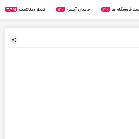
ت فروشگاه ها
316
حامیان آیسی
130
تعداد دیتاشیت
3.7M