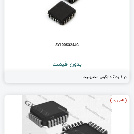
SY100S324JC
بدون قیمت
در فروشگاه
زاگرس الکترونیک
ناموجود