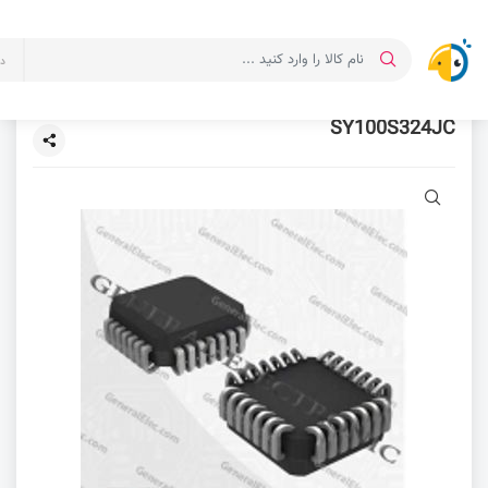
د
SY100S324JC