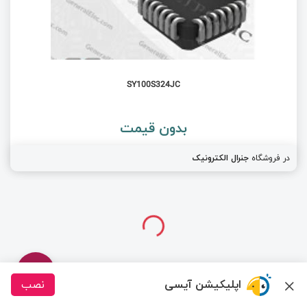
SY100S324JC
بدون قیمت
در فروشگاه
جنرال الکترونیک
اپلیکیشن آیسی
نصب
درباره ما
تماس با ما
سیسوگ
قوانین و مقررات