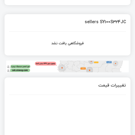
sellers SY100S324JC
فروشگاهی یافت نشد
تغییرات قیمت