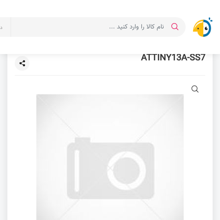
د
ATTINY13A-SS7