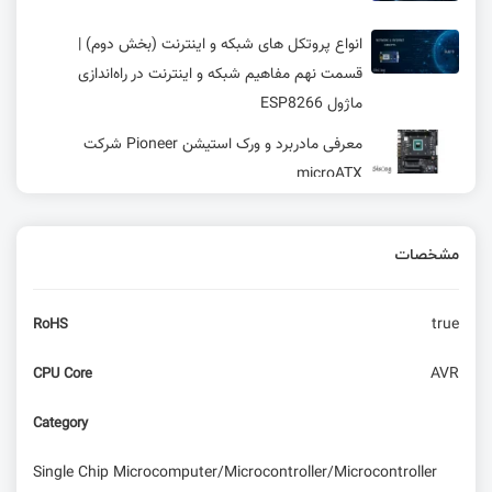
انواع پروتکل های شبکه و اینترنت (بخش دوم) |
قسمت نهم مفاهیم شبکه و اینترنت در راه‌اندازی
ماژول ESP8266
معرفی مادربرد و ورک استیشن Pioneer شرکت
microATX
نقد و بررسی Orange Pi 3B؛ Rockchip RK3566
SBC جدید
مشخصات
معرفی روتر برد Banana Pi BPI-R4
true
RoHS
AVR چیست؟ + تاریخچه و بررسی تخصصی و معرفی
AVR
CPU Core
انواع AVR
Category
منابع کلاک در AVR
Single Chip Microcomputer/Microcontroller/Microcontroller