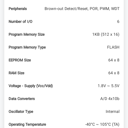
Brown-out Detect/Reset, POR, PWM, WDT
Peripherals
6
Number of I/O
1KB (512 x 16)
Program Memory Size
FLASH
Program Memory Type
64 x 8
EEPROM Size
64 x 8
RAM Size
1.8V ~ 5.5V
Voltage - Supply (Vcc/Vdd)
A/D 4x10b
Data Converters
Internal
Oscillator Type
-40°C ~ 105°C (TA)
Operating Temperature