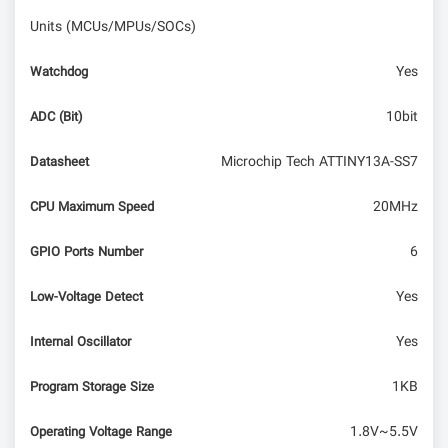
معرفی مینی‌کامپیوتر T9 Plus
Units (MCUs/MPUs/SOCs)
Yes
Watchdog
10bit
ADC (Bit)
Microchip Tech ATTINY13A-SS7
Datasheet
20MHz
CPU Maximum Speed
6
GPIO Ports Number
Yes
Low-Voltage Detect
Yes
Internal Oscillator
1KB
Program Storage Size
1.8V~5.5V
Operating Voltage Range