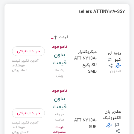
sellers ATTINY13A-SS7
قیمت
ناموجود
خرید اینترنتی
میکروکنترلر
روبو ای
بدون
ATTINY13A-
کیو
آخرین تغییر قیمت
قیمت
SU پکیج
فروشگاه:
یک ماه
2 ماه پیش
اصفهان
SMD
پیش
ناموجود
بدون
قیمت
هادی بان
خرید اینترنتی
در یک
الکترونیک
ساعت
ATTINY13A-
آخرین تغییر قیمت
SUR
قیمت
فروشگاه:
محصولات
2 سال پیش