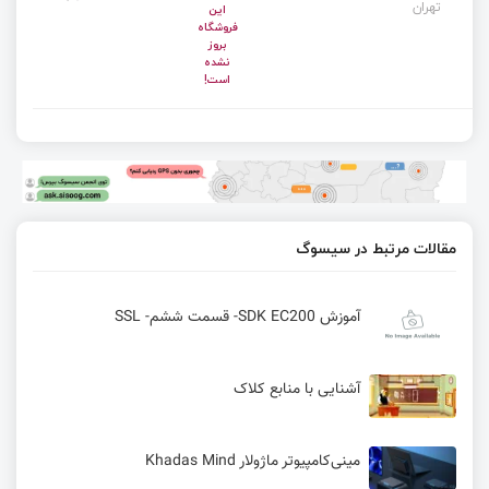
تهران
این
فروشگاه
بروز
نشده
است!
مقالات مرتبط در سیسوگ
آموزش SDK EC200- قسمت ششم- SSL
آشنایی با منابع کلاک
مینی‌کامپیوتر ماژولار Khadas Mind