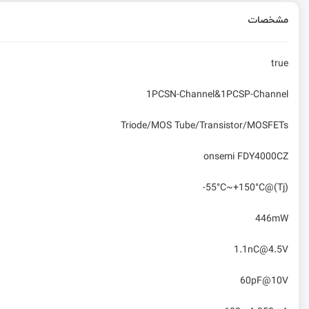
مشخصات
true
1PCSN-Channel&1PCSP-Channel
Triode/MOS Tube/Transistor/MOSFETs
onsemi FDY4000CZ
-55°C~+150°C@(Tj)
446mW
1.1nC@4.5V
60pF@10V