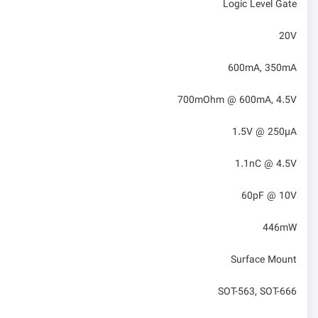
Logic Level Gate
20V
600mA, 350mA
700mOhm @ 600mA, 4.5V
1.5V @ 250µA
1.1nC @ 4.5V
60pF @ 10V
446mW
Surface Mount
SOT-563, SOT-666