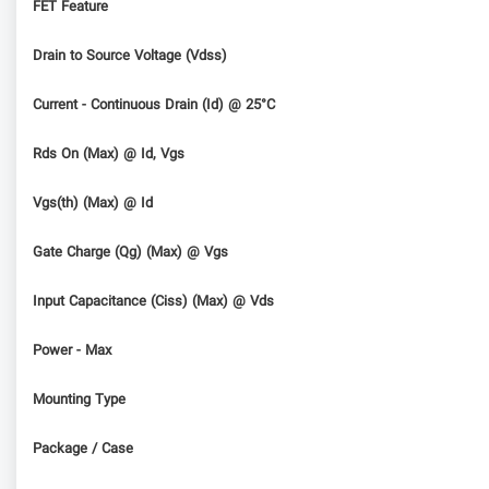
FET Feature
Drain to Source Voltage (Vdss)
Current - Continuous Drain (Id) @ 25°C
Rds On (Max) @ Id, Vgs
Vgs(th) (Max) @ Id
Gate Charge (Qg) (Max) @ Vgs
Input Capacitance (Ciss) (Max) @ Vds
Power - Max
Mounting Type
Package / Case