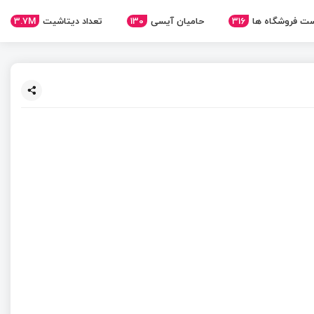
3.7M
تعداد دیتاشیت
130
حامیان آیسی
316
ت فروشگاه ها