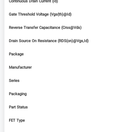
Continuous Drain Current (Id)
Gate Threshold Voltage (Vgs(th)@Id)
Reverse Transfer Capacitance (Crss@Vds)
Drain Source On Resistance (RDS(on)@Vgs,Id)
Package
Manufacturer
Series
Packaging
Part Status
FET Type