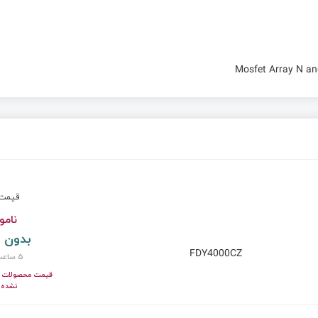
Mosfet Array N a
قیم
نامو
بدون 
FDY4000CZ
5 ساعت پیش
قیمت محصولات ای
نشده!