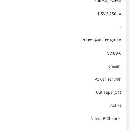
600mA;350mA
1.5V@250uA
-
700mΩ@600mA,4.5V
SC-89-6
onsemi
PowerTrench®
Cut Tape (CT)
Active
N and P-Channel