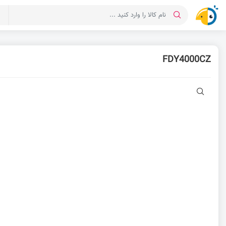
د
FDY4000CZ