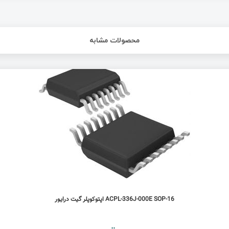
محصولات مشابه
ACPL-336J-000E SOP-16 اپتوکوپلر گیت درایور