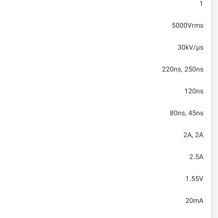
1
5000Vrms
30kV/µs
220ns, 250ns
120ns
80ns, 45ns
2A, 2A
2.5A
1.55V
20mA