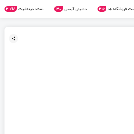
ت فروشگاه ها
316
حامیان آیسی
130
تعداد دیتاشیت
3.7M