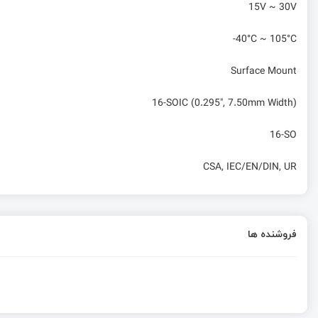
15V ~ 30V
-40°C ~ 105°C
Surface Mount
16-SOIC (0.295", 7.50mm Width)
16-SO
CSA, IEC/EN/DIN, UR
فروشنده ها