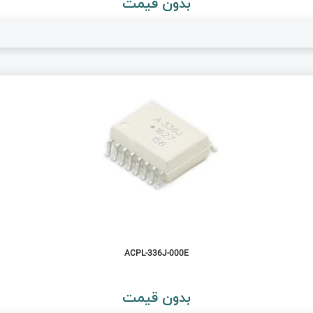
بدون قیمت
ACPL-336J-000E
بدون قیمت