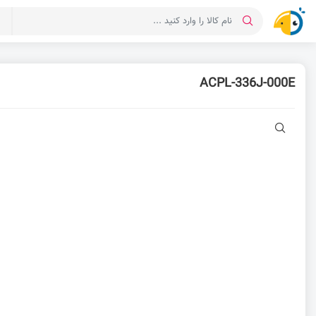
د
ACPL-336J-000E