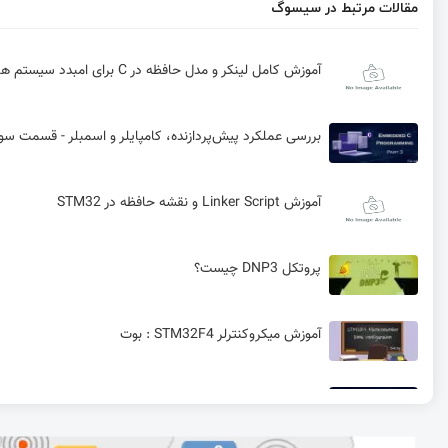
مقالات مرتبط در سیسوگ
آموزش کامل لینکر و مدل حافظه در C برای امبدد سیستم ها
بررسی عملکرد پیش‌پردازنده، کامپایلر و اسمبلر - قسمت سوم
آموزش Linker Script و نقشه حافظه در STM32
پروتکل DNP3 چیست؟
آموزش میکروکنترلر STM32F4 : بوت
سیستم اعداد در برنامه‌نویسی C امبدد