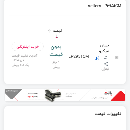
sellers LP2951CM
قیمت
جهان
بدون
خرید اینترنتی
میکرو
قیمت
آخرین تغییر قیمت
LP2951CM
فروشگاه:
2 روز
یک ماه پیش
پیش
تهران
تغییرات قیمت