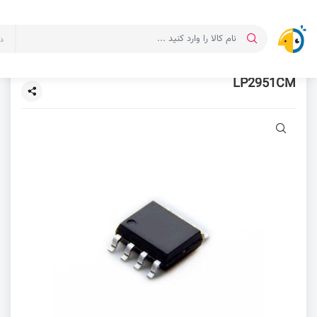
د
LP2951CM