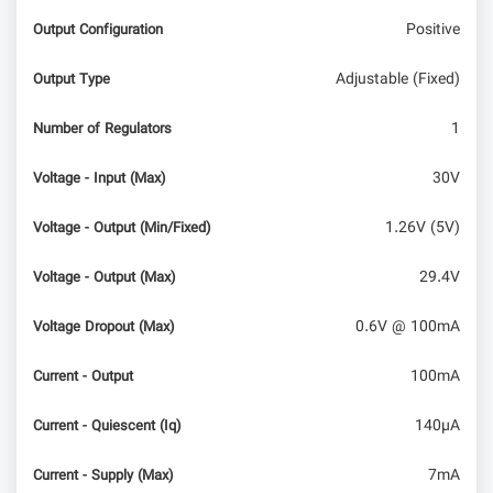
Positive
Output Configuration
Adjustable (Fixed)
Output Type
1
Number of Regulators
30V
Voltage - Input (Max)
1.26V (5V)
Voltage - Output (Min/Fixed)
29.4V
Voltage - Output (Max)
0.6V @ 100mA
Voltage Dropout (Max)
100mA
Current - Output
140µA
Current - Quiescent (Iq)
7mA
Current - Supply (Max)