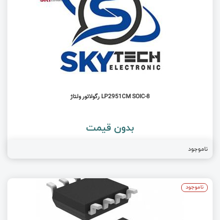
LP2951CM SOIC-8 رگولاتور ولتاژ
بدون قیمت
ناموجود
ناموجود