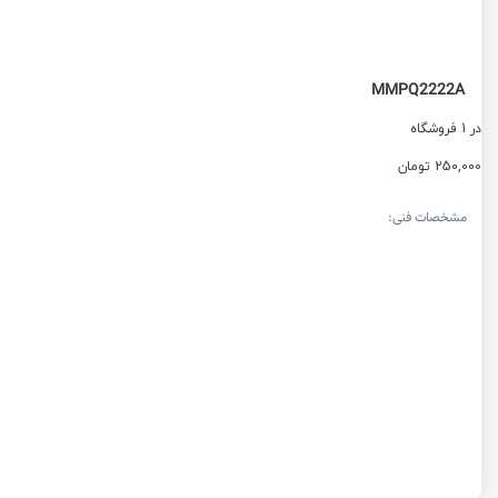
MMPQ2222A
در 1 فروشگاه
250,000 تومان
مشخصات فنی: