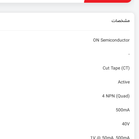
مشخصات
ON Semiconductor
-
Cut Tape (CT)
Active
4 NPN (Quad)
500mA
40V
1V @ 50mA, 500mA