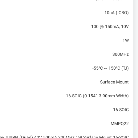
10nA (ICBO)
100 @ 150mA, 10V
1W
300MHz
-55°C ~ 150°C (TJ)
Surface Mount
16-SOIC (0.154", 3.90mm Width)
16-SOIC
MMPQ22
 Array 4 NPN (Quad) 40V 500mA 300MHz 1W Surface Mount 16-SOIC