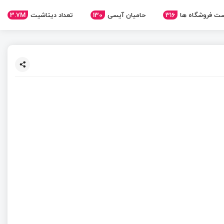
3.7M
تعداد دیتاشیت
130
حامیان آیسی
316
ت فروشگاه ها