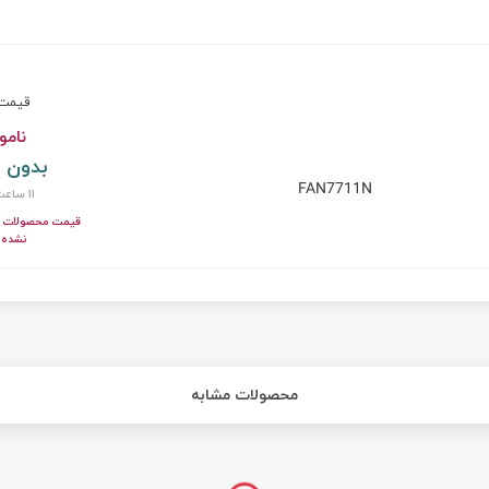
قیم
نامو
بدون 
FAN7711N
11 ساعت پیش
قیمت محصولات ای
نشده 
محصولات مشابه