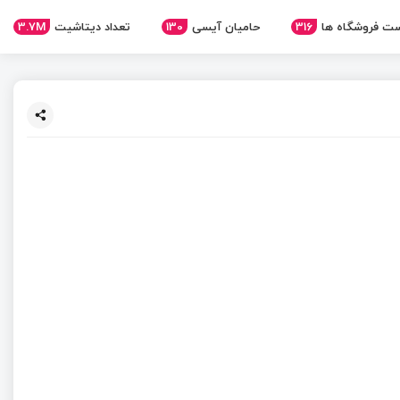
ت فروشگاه ها
316
حامیان آیسی
130
تعداد دیتاشیت
3.7M