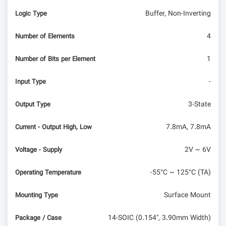
Buffer, Non-Inverting
Logic Type
4
Number of Elements
1
Number of Bits per Element
-
Input Type
3-State
Output Type
7.8mA, 7.8mA
Current - Output High, Low
2V ~ 6V
Voltage - Supply
-55°C ~ 125°C (TA)
Operating Temperature
Surface Mount
Mounting Type
14-SOIC (0.154", 3.90mm Width)
Package / Case