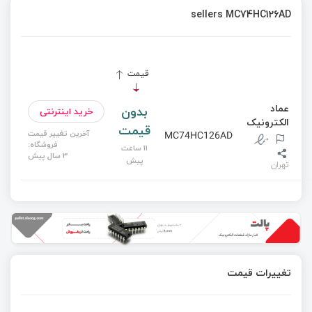
sellers MC74HC126AD
قیمت
عماد
بدون
خرید اینترنتی
الکترونیک
قیمت
آخرین تغییر قیمت
MC74HC126AD
فروشگاه:
11 ساعت
3 سال پیش
پیش
تهران
تغییرات قیمت