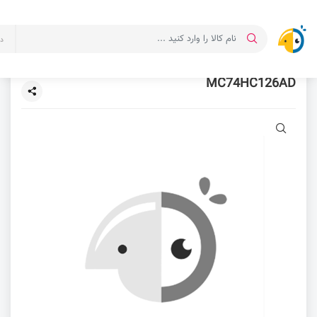
د
MC74HC126AD