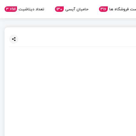
3.7M
تعداد دیتاشیت
130
حامیان آیسی
316
ت فروشگاه ها