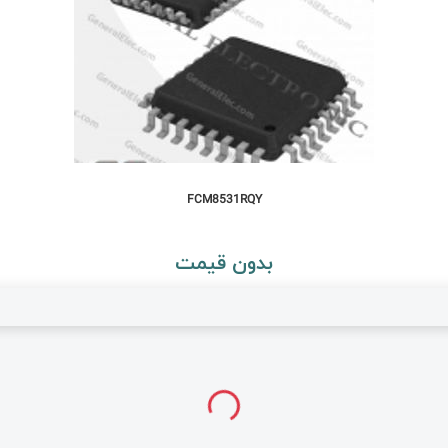
FCM8531RQY
بدون قیمت