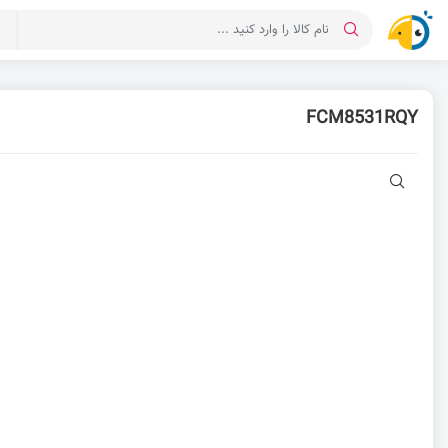
د
FCM8531RQY