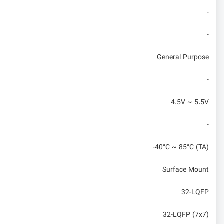
-
-
General Purpose
-
4.5V ~ 5.5V
-
-40°C ~ 85°C (TA)
Surface Mount
32-LQFP
32-LQFP (7x7)