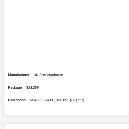
Manufacturer
ON Semiconductor
Package
32-LQFP
Description
Motor Driver I²C, SPI 32-LQFP (7x7)