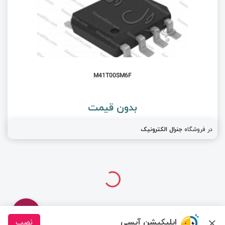
M41T00SM6F
بدون قیمت
در فروشگاه
جنرال الکترونیک
اپلیکیشن آیسی
نصب