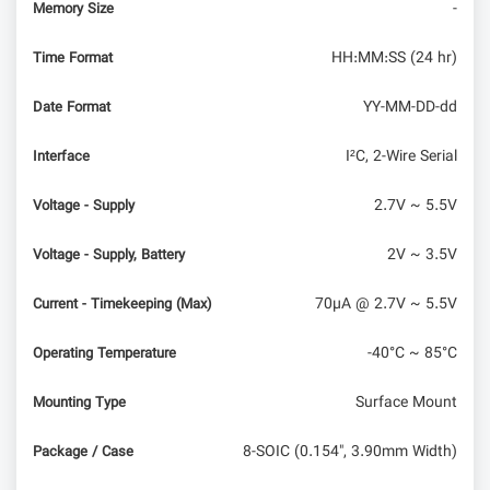
-
Memory Size
HH:MM:SS (24 hr)
Time Format
YY-MM-DD-dd
Date Format
I²C, 2-Wire Serial
Interface
2.7V ~ 5.5V
Voltage - Supply
2V ~ 3.5V
Voltage - Supply, Battery
70µA @ 2.7V ~ 5.5V
Current - Timekeeping (Max)
-40°C ~ 85°C
Operating Temperature
Surface Mount
Mounting Type
8-SOIC (0.154", 3.90mm Width)
Package / Case