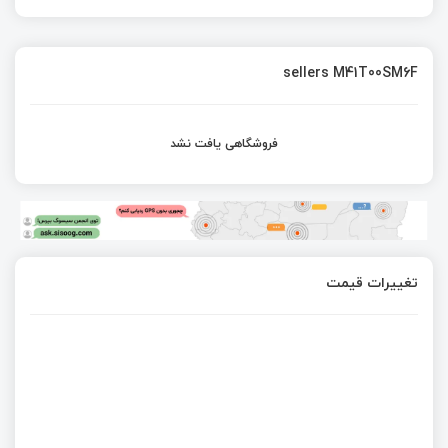
sellers M41T00SM6F
فروشگاهی یافت نشد
تغییرات قیمت