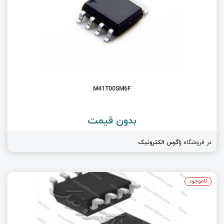
M41T00SM6F
بدون قیمت
در فروشگاه
زاگرس الکترونیک
ناموجود