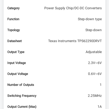
Power Supply Chip/DC-DC Converters
Category
Step-down type
Function
Step-down
Topology
Texas Instruments TPS62290DRVT
Datasheet
Adjustable
Output Type
2.3V~6V
Input Voltage
0.6V~6V
Output Voltage
1
Number of Outputs
2.25MHz
Switching Frequency
1A
Output Current (Max)