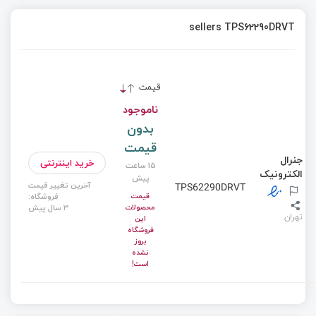
sellers TPS62290DRVT
قیمت
ناموجود
بدون
قیمت
جنرال
خرید اینترنتی
15 ساعت
الکترونیک
پیش
آخرین تغییر قیمت
TPS62290DRVT
قیمت
فروشگاه:
محصولات
3 سال پیش
تهران
این
فروشگاه
بروز
نشده
است!