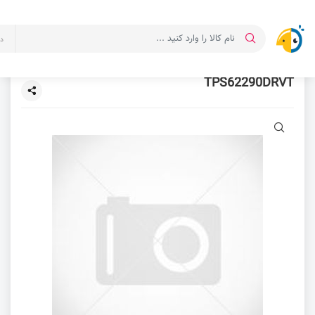
د
TPS62290DRVT