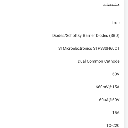
مشخصات
true
Diodes/Schottky Barrier Diodes (SBD)
STMicroelectronics STPS30H60CT
Dual Common Cathode
60V
660mV@15A
60uA@60V
15A
TO-220