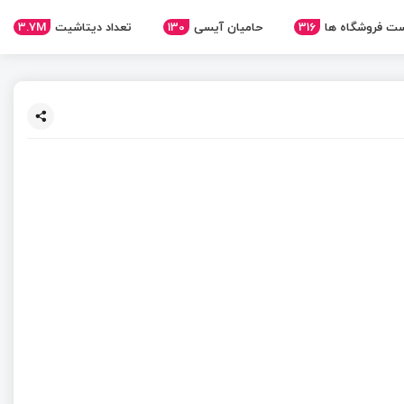
3.7M
تعداد دیتاشیت
130
حامیان آیسی
316
ت فروشگاه ها