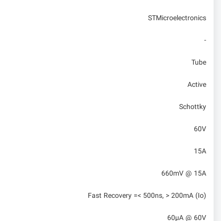
STMicroelectronics
-
Tube
Active
Schottky
60V
15A
660mV @ 15A
Fast Recovery =< 500ns, > 200mA (Io)
60µA @ 60V