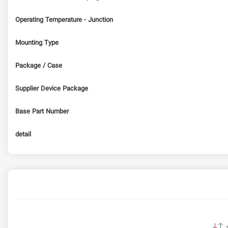
Operating Temperature - Junction
Mounting Type
Package / Case
Supplier Device Package
Base Part Number
detail
ت