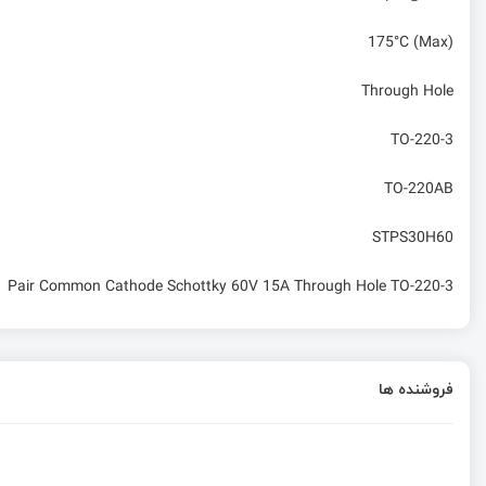
175°C (Max)
Through Hole
TO-220-3
TO-220AB
STPS30H60
 1 Pair Common Cathode Schottky 60V 15A Through Hole TO-220-3
فروشنده ها