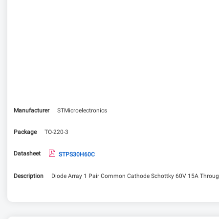
Manufacturer
STMicroelectronics
Package
TO-220-3
Datasheet
STPS30H60C
Description
Diode Array 1 Pair Common Cathode Schottky 60V 15A Throug