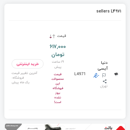
sellers L4971
قیمت
617,000
تومان
19 ساعت
دنیا
خرید اینترنتی
پیش
آیسی
آخرین تغییر قیمت
L4971
قیمت
فروشگاه:
محصولات
یک ماه پیش
این
تهران
فروشگاه
بروز
نشده
است!