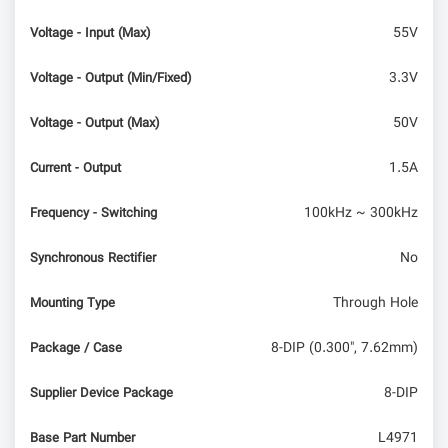
55V
Voltage - Input (Max)
3.3V
Voltage - Output (Min/Fixed)
50V
Voltage - Output (Max)
1.5A
Current - Output
100kHz ~ 300kHz
Frequency - Switching
No
Synchronous Rectifier
Through Hole
Mounting Type
8-DIP (0.300", 7.62mm)
Package / Case
8-DIP
Supplier Device Package
L4971
Base Part Number