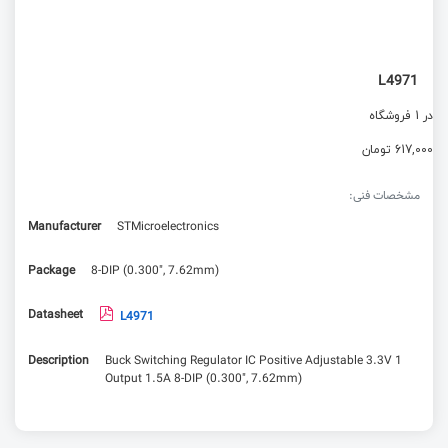
L4971
در 1 فروشگاه
617,000 تومان
مشخصات فنی:
Manufacturer
STMicroelectronics
Package
8-DIP (0.300", 7.62mm)
Datasheet
L4971
Description
Buck Switching Regulator IC Positive Adjustable 3.3V 1
Output 1.5A 8-DIP (0.300", 7.62mm)