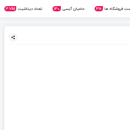
3.7M
تعداد دیتاشیت
130
حامیان آیسی
316
ت فروشگاه ها