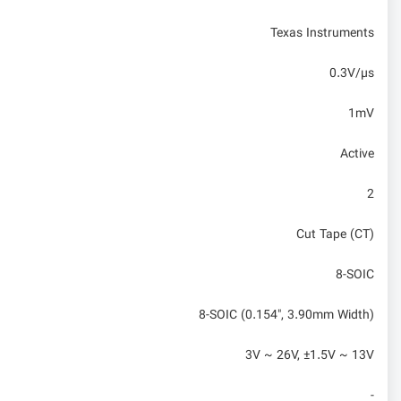
Texas Instruments
0.3V/µs
1mV
Active
2
Cut Tape (CT)
8-SOIC
8-SOIC (0.154", 3.90mm Width)
3V ~ 26V, ±1.5V ~ 13V
-