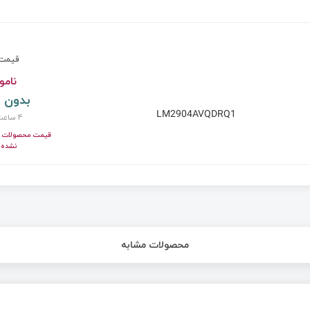
قیم
نامو
بدون 
LM2904AVQDRQ1
4 ساعت پیش
قیمت محصولات ای
نشده!
محصولات مشابه