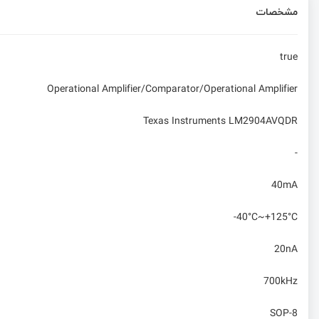
مشخصات
true
Operational Amplifier/Comparator/Operational Amplifier
Texas Instruments LM2904AVQDR
-
40mA
-40°C~+125°C
20nA
700kHz
SOP-8