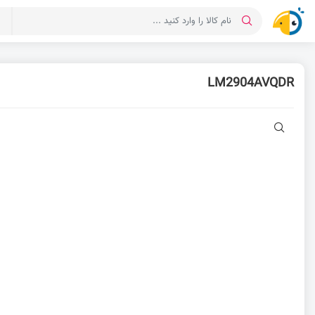
د
LM2904AVQDR