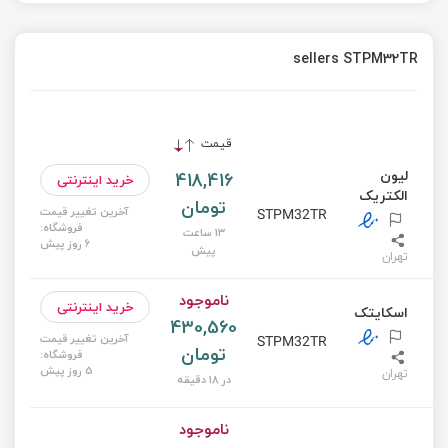
sellers STPM32TR
قیمت
لیون
418,416
خرید اینترنتی
الکتریک
تومان
آخرین تغییر قیمت
STPM32TR
فروشگاه:
13 ساعت
6 روز پیش
پیش
تهران
ناموجود
خرید اینترنتی
اسکایتک
430,560
آخرین تغییر قیمت
STPM32TR
تومان
فروشگاه:
5 روز پیش
تهران
در 18 دقیقه
ناموجود