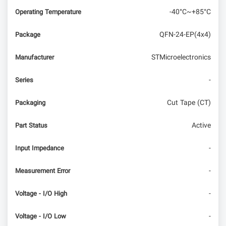
-40°C~+85°C
Operating Temperature
QFN-24-EP(4x4)
Package
STMicroelectronics
Manufacturer
-
Series
Cut Tape (CT)
Packaging
Active
Part Status
-
Input Impedance
-
Measurement Error
-
Voltage - I/O High
-
Voltage - I/O Low