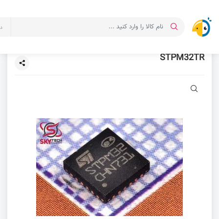
د
STPM32TR