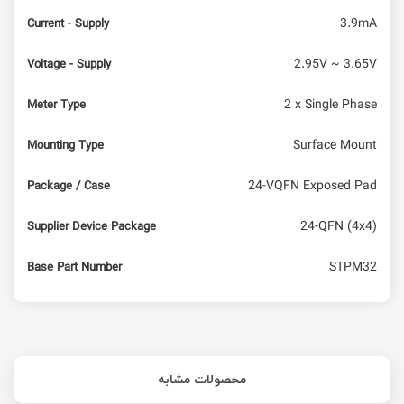
3.9mA
Current - Supply
2.95V ~ 3.65V
Voltage - Supply
2 x Single Phase
Meter Type
Surface Mount
Mounting Type
24-VQFN Exposed Pad
Package / Case
24-QFN (4x4)
Supplier Device Package
STPM32
Base Part Number
محصولات مشابه