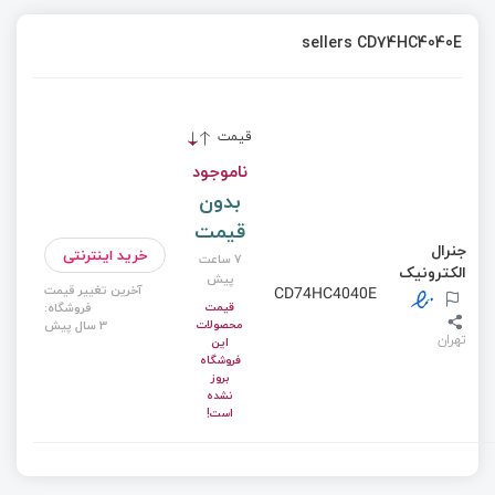
sellers CD74HC4040E
قیمت
ناموجود
بدون
قیمت
جنرال
خرید اینترنتی
7 ساعت
الکترونیک
پیش
آخرین تغییر قیمت
CD74HC4040E
قیمت
فروشگاه:
محصولات
3 سال پیش
تهران
این
فروشگاه
بروز
نشده
است!