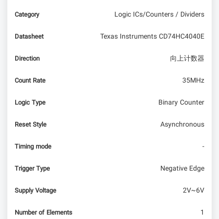
Logic ICs/Counters / Dividers
Category
Texas Instruments CD74HC4040E
Datasheet
向上计数器
Direction
35MHz
Count Rate
Binary Counter
Logic Type
Asynchronous
Reset Style
-
Timing mode
Negative Edge
Trigger Type
2V~6V
Supply Voltage
1
Number of Elements