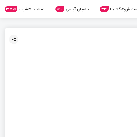
3.7M
تعداد دیتاشیت
130
حامیان آیسی
316
ت فروشگاه ها