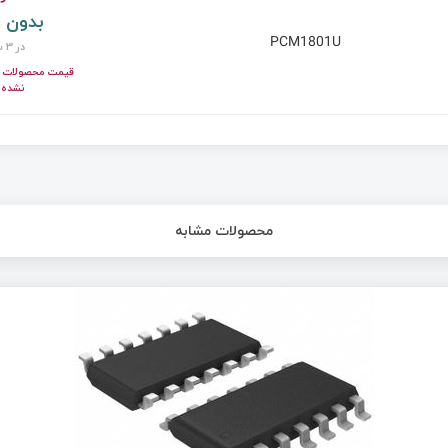
بدون 
PCM1801U
در 3 ساعت
قیمت محصولات ای
نشده!
محصولات مشابه