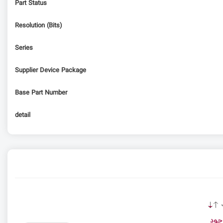
Part Status
Resolution (Bits)
Series
Supplier Device Package
Base Part Number
detail
ت
جود