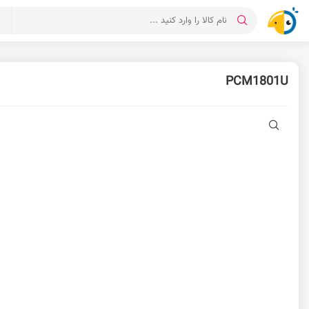
د
PCM1801U