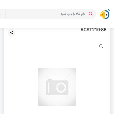
ت
ACST210-8B