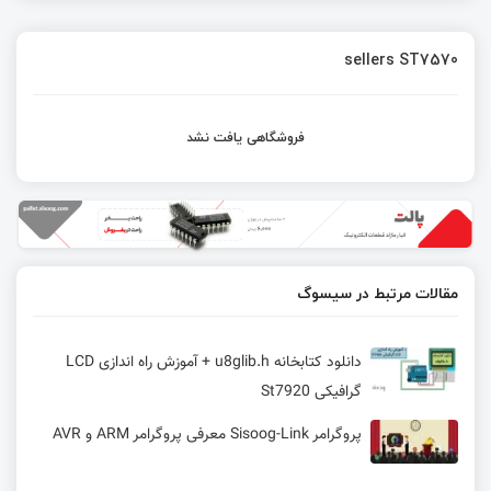
sellers ST7570
فروشگاهی یافت نشد
مقالات مرتبط در سیسوگ
دانلود کتابخانه u8glib.h + آموزش راه اندازی LCD
گرافیکی St7920
پروگرامر Sisoog-Link معرفی پروگرامر ARM و AVR