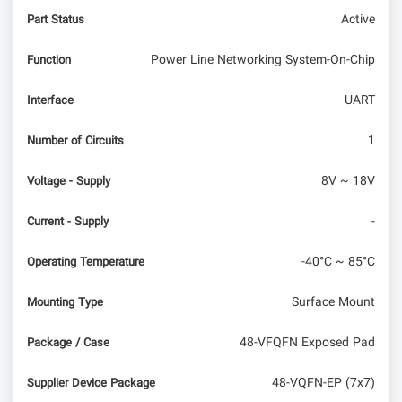
F1c100s
Active
Part Status
راه اندازی نمایشگر گرافیکی 64×128 با کتابخانه U8g2
Power Line Networking System-On-Chip
Function
UART
Interface
1
Number of Circuits
8V ~ 18V
Voltage - Supply
-
Current - Supply
-40°C ~ 85°C
Operating Temperature
Surface Mount
Mounting Type
48-VFQFN Exposed Pad
Package / Case
48-VQFN-EP (7x7)
Supplier Device Package