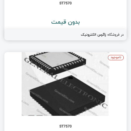
ST7570
بدون قیمت
در فروشگاه
زاگرس الکترونیک
ناموجود
ST7570