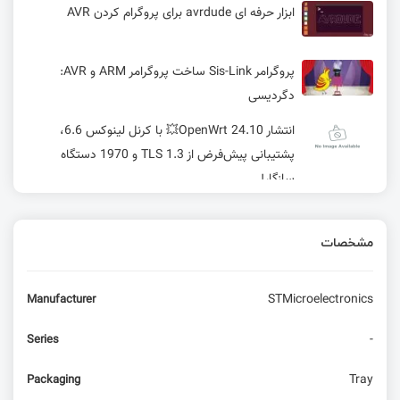
ابزار حرفه ای avrdude برای پروگرام کردن AVR
پروگرامر Sis-Link ساخت پروگرامر ARM و AVR:
دگردیسی
انتشار OpenWrt 24.10💥 با کرنل لینوکس 6.6،
پشتیبانی پیش‌فرض از TLS 1.3 و 1970 دستگاه
سازگار!
کتابخانه LVGL برای نمایش‌گرهای TFT LCD (قسمت
دوم)
مشخصات
ساخت مبدل سریال به وای فای توسط ESP8266
STMicroelectronics
Manufacturer
آماده سازی محیط VSCODE برای برنامه نویسی AVR
-
Series
Tray
Packaging
ساخت پروگرامر OpenCpu ماژول های کوییکتل با