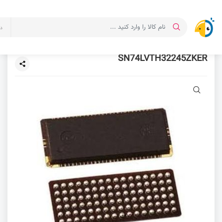
د
SN74LVTH32245ZKER