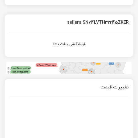
sellers SN74LVTH32245ZKER
فروشگاهی یافت نشد
تغییرات قیمت