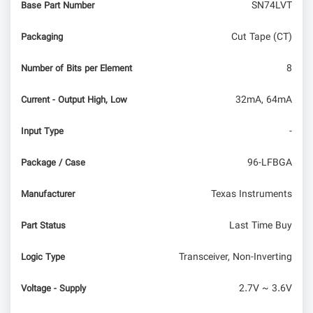
SN74LVT
Base Part Number
Cut Tape (CT)
Packaging
8
Number of Bits per Element
32mA, 64mA
Current - Output High, Low
-
Input Type
96-LFBGA
Package / Case
Texas Instruments
Manufacturer
Last Time Buy
Part Status
Transceiver, Non-Inverting
Logic Type
2.7V ~ 3.6V
Voltage - Supply