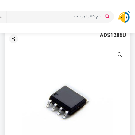
د
ADS1286U