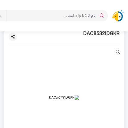
د
DAC8532IDGKR