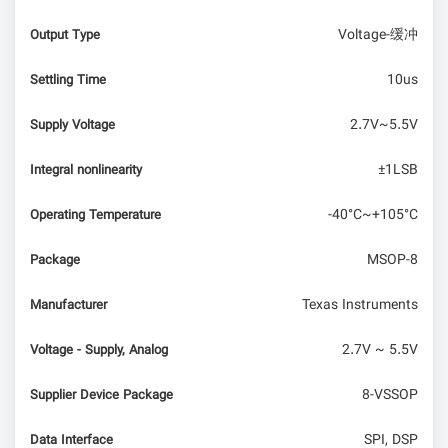
Voltage-缓冲
Output Type
10us
Settling Time
2.7V~5.5V
Supply Voltage
±1LSB
Integral nonlinearity
-40°C~+105°C
Operating Temperature
MSOP-8
Package
Texas Instruments
Manufacturer
2.7V ~ 5.5V
Voltage - Supply, Analog
8-VSSOP
Supplier Device Package
SPI, DSP
Data Interface