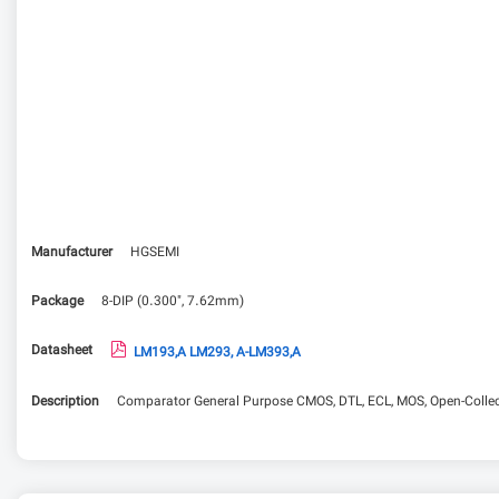
Manufacturer
HGSEMI
Package
8-DIP (0.300", 7.62mm)
Datasheet
LM193,A LM293, A-LM393,A
Description
Comparator General Purpose CMOS, DTL, ECL, MOS, Open-Collect