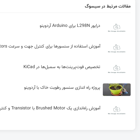
مقالات مرتبط در سیسوگ
درایور L298N برای Arduino آردوینو
آموزش استفاده از سنسورها برای کنترل جهت و سرعت Brushed Motors و راه‌اندازی Stepper Motor دو قطبی
تخصیص فوت‌پرینت‌ها به سمبل‌ها در KiCad
پروژه راه اندازی سنسور رطوبت خاک با آردوینو
آموزش راه‌اندازی یک Brushed Motor با Transistor و کنترل جهت و سرعت با H-Bridge