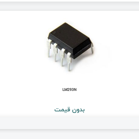
LM293N
بدون قیمت