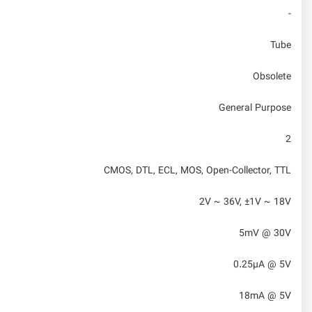
-
Tube
Obsolete
General Purpose
2
CMOS, DTL, ECL, MOS, Open-Collector, TTL
2V ~ 36V, ±1V ~ 18V
5mV @ 30V
0.25µA @ 5V
18mA @ 5V