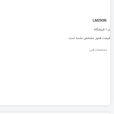
LM293N
در 1 فروشگاه
قیمت هنوز مشخص نشده است
مشخصات فنی: