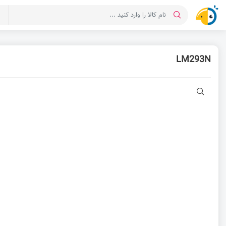
د
LM293N