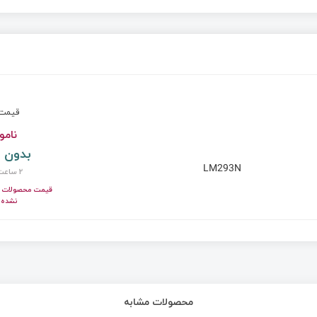
قیم
نامو
بدون 
LM293N
2 ساعت پیش
قیمت محصولات ای
نشده!
محصولات مشابه