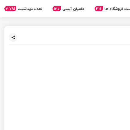
3.7M
تعداد دیتاشیت
130
حامیان آیسی
316
ت فروشگاه ها