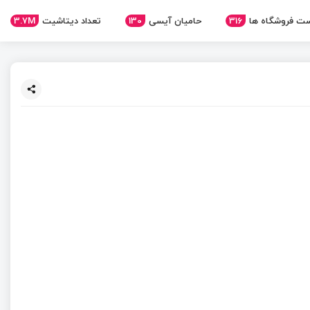
3.7M
تعداد دیتاشیت
130
حامیان آیسی
316
ت فروشگاه ها