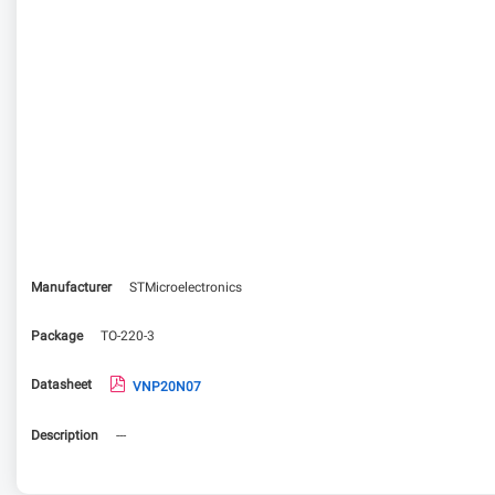
Manufacturer
STMicroelectronics
Package
TO-220-3
Datasheet
VNP20N07
Description
---