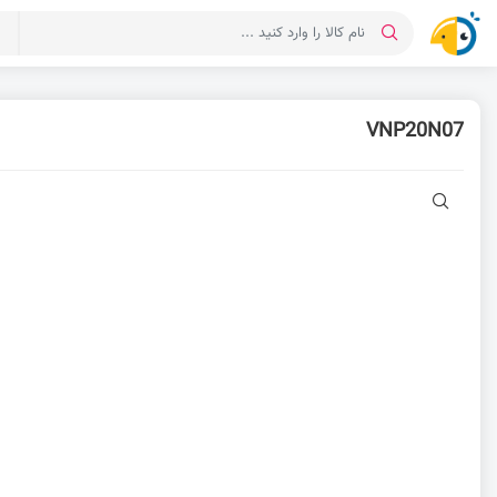
د
VNP20N07