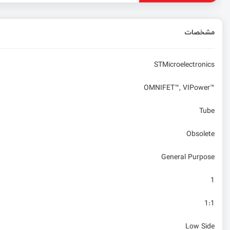
مشخصات
STMicroelectronics
OMNIFET™, VIPower™
Tube
Obsolete
General Purpose
1
1:1
Low Side