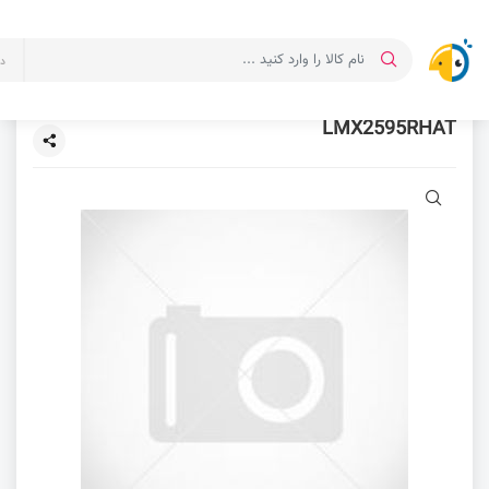
د
LMX2595RHAT