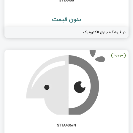
STTA406
بدون قیمت
در فروشگاه
جنرال الکترونیک
موجود
STTA406/N