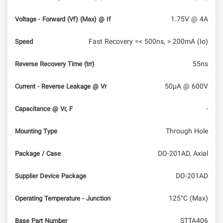
1.75V @ 4A
Voltage - Forward (Vf) (Max) @ If
Fast Recovery =< 500ns, > 200mA (Io)
Speed
55ns
Reverse Recovery Time (trr)
50µA @ 600V
Current - Reverse Leakage @ Vr
-
Capacitance @ Vr, F
Through Hole
Mounting Type
DO-201AD, Axial
Package / Case
DO-201AD
Supplier Device Package
125°C (Max)
Operating Temperature - Junction
STTA406
Base Part Number