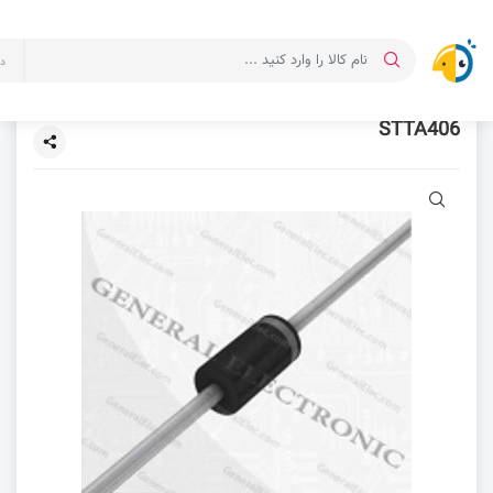
د
STTA406