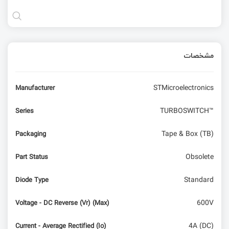
مشخصات
STMicroelectronics
Manufacturer
TURBOSWITCH™
Series
Tape & Box (TB)
Packaging
Obsolete
Part Status
Standard
Diode Type
600V
Voltage - DC Reverse (Vr) (Max)
4A (DC)
Current - Average Rectified (Io)