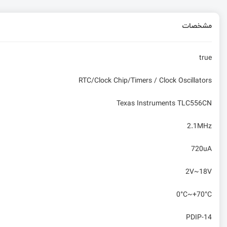
مشخصات
true
RTC/Clock Chip/Timers / Clock Oscillators
Texas Instruments TLC556CN
2.1MHz
720uA
2V~18V
0°C~+70°C
PDIP-14