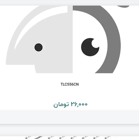
TLC556CN
26,000 تومان