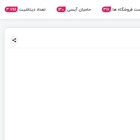
3.7M
تعداد دیتاشیت
130
حامیان آیسی
316
ت فروشگاه ها