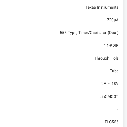
Texas Instruments
720µA
555 Type, Timer/Oscillator (Dual)
14-PDIP
Through Hole
Tube
2V ~ 18V
LinCMOS™
-
TLC556