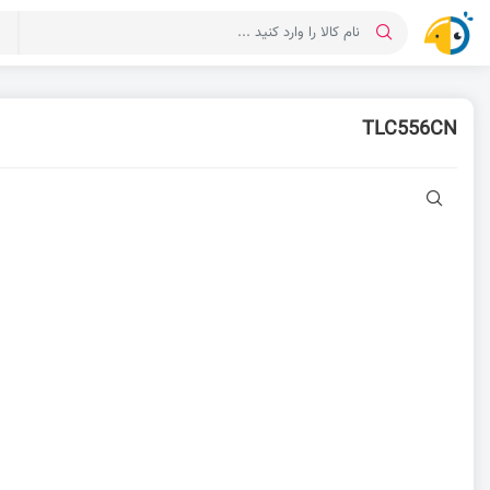
د
TLC556CN