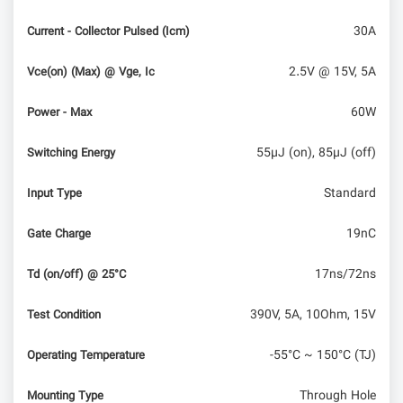
30A
Current - Collector Pulsed (Icm)
2.5V @ 15V, 5A
Vce(on) (Max) @ Vge, Ic
60W
Power - Max
55µJ (on), 85µJ (off)
Switching Energy
Standard
Input Type
19nC
Gate Charge
17ns/72ns
Td (on/off) @ 25°C
390V, 5A, 10Ohm, 15V
Test Condition
-55°C ~ 150°C (TJ)
Operating Temperature
Through Hole
Mounting Type