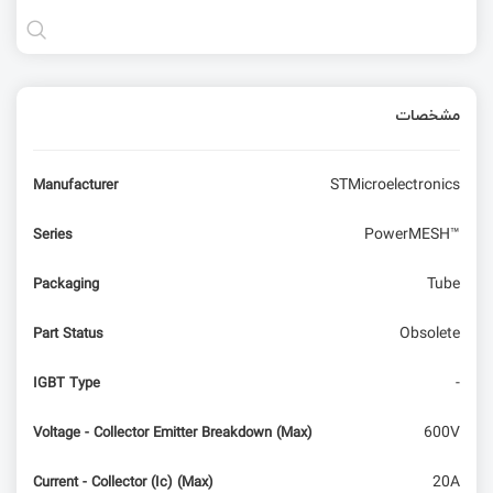
مشخصات
STMicroelectronics
Manufacturer
PowerMESH™
Series
Tube
Packaging
Obsolete
Part Status
-
IGBT Type
600V
Voltage - Collector Emitter Breakdown (Max)
20A
Current - Collector (Ic) (Max)