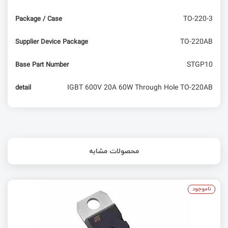
TO-220-3
Package / Case
TO-220AB
Supplier Device Package
STGP10
Base Part Number
IGBT 600V 20A 60W Through Hole TO-220AB
detail
محصولات مشابه
ناموجود