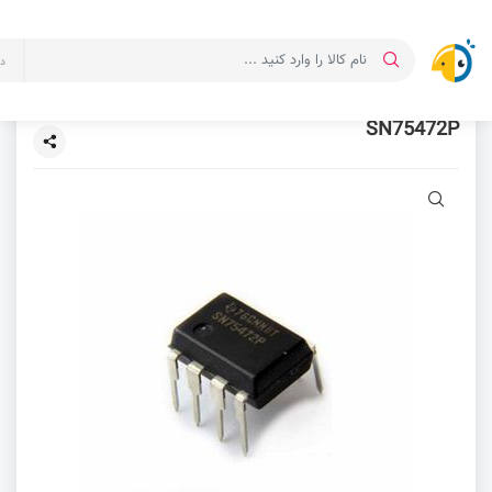
د
SN75472P