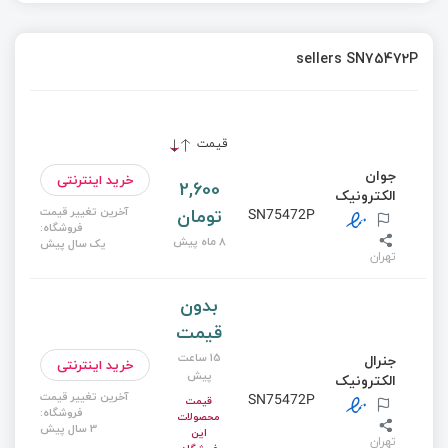
sellers SN75472P
قیمت
جوان
خرید اینترنتی
2,600
الکترونیک
تومان
آخرین تغییر قیمت
SN75472P
فروشگاه:
8 ماه پیش
یک سال پیش
تهران
بدون
قیمت
15 ساعت
جنرال
خرید اینترنتی
پیش
الکترونیک
آخرین تغییر قیمت
SN75472P
قیمت
فروشگاه:
محصولات
3 سال پیش
این
تهران