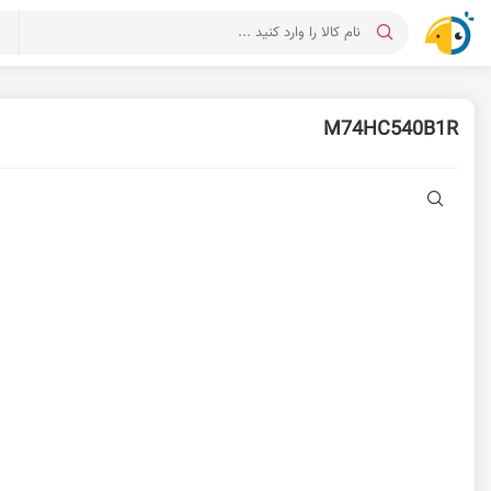
د
M74HC540B1R