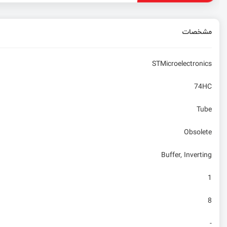
مشخصات
STMicroelectronics
74HC
Tube
Obsolete
Buffer, Inverting
1
8
-