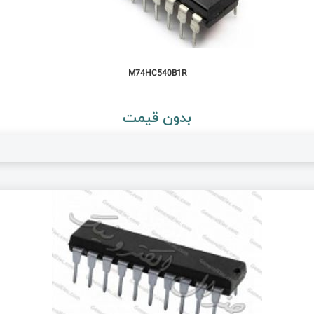
M74HC540B1R
بدون قیمت