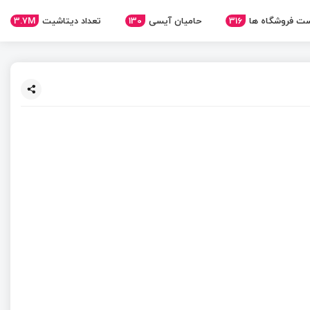
3.7M
تعداد دیتاشیت
130
حامیان آیسی
316
ت فروشگاه ها