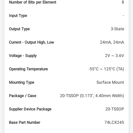
8
Number of Bits per Element
-
Input Type
3-State
Output Type
24mA, 24mA
Current - Output High, Low
2V ~ 3.6V
Voltage - Supply
-55°C ~ 125°C (TA)
Operating Temperature
Surface Mount
Mounting Type
20-TSSOP (0.173", 4.40mm Width)
Package / Case
20-TSSOP
Supplier Device Package
74LCX245
Base Part Number