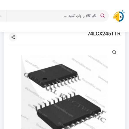
د
74LCX245TTR