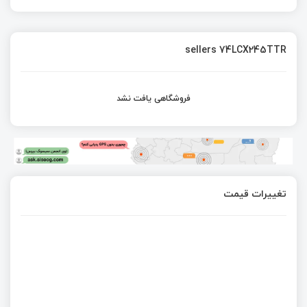
sellers 74LCX245TTR
فروشگاهی یافت نشد
تغییرات قیمت