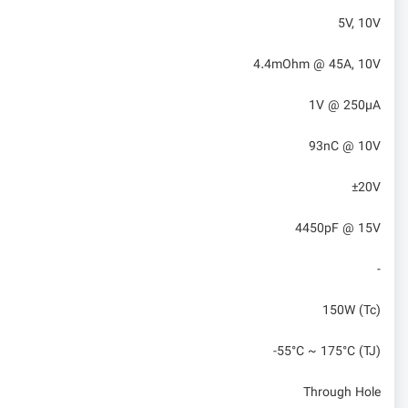
5V, 10V
4.4mOhm @ 45A, 10V
1V @ 250µA
93nC @ 10V
±20V
4450pF @ 15V
-
150W (Tc)
-55°C ~ 175°C (TJ)
Through Hole