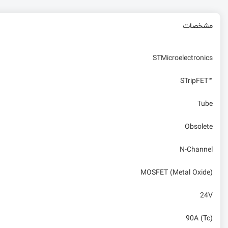
مشخصات
STMicroelectronics
STripFET™
Tube
Obsolete
N-Channel
MOSFET (Metal Oxide)
24V
90A (Tc)