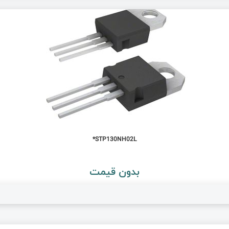
STP130NH02L*
بدون قیمت