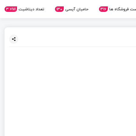
3.7M
تعداد دیتاشیت
130
حامیان آیسی
316
ت فروشگاه ها