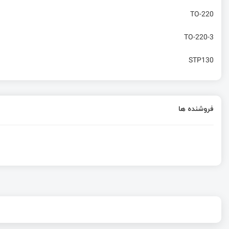
TO-220
TO-220-3
STP130
فروشنده ها