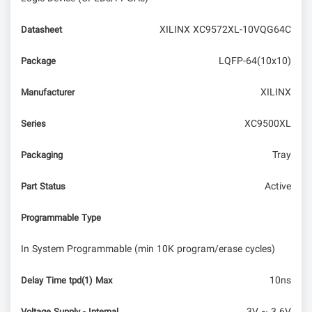
XILINX XC9572XL-10VQG64C
Datasheet
LQFP-64(10x10)
Package
XILINX
Manufacturer
XC9500XL
Series
Tray
Packaging
Active
Part Status
Programmable Type
In System Programmable (min 10K program/erase cycles)
10ns
Delay Time tpd(1) Max