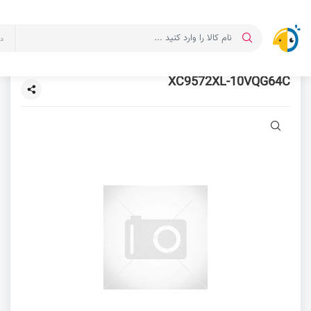
د
XC9572XL-10VQG64C