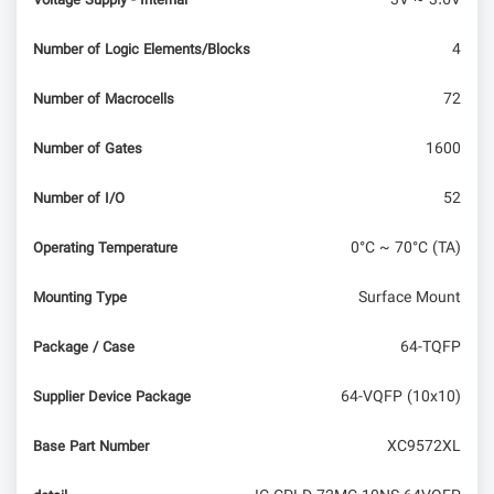
3V ~ 3.6V
Voltage Supply - Internal
4
Number of Logic Elements/Blocks
72
Number of Macrocells
1600
Number of Gates
52
Number of I/O
0°C ~ 70°C (TA)
Operating Temperature
Surface Mount
Mounting Type
64-TQFP
Package / Case
64-VQFP (10x10)
Supplier Device Package
XC9572XL
Base Part Number