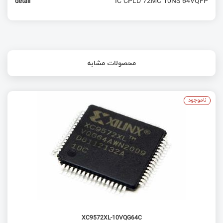
IC CPLD 72MC 10NS 64VQFP
detail
محصولات مشابه
ناموجود
XC9572XL-10VQG64C