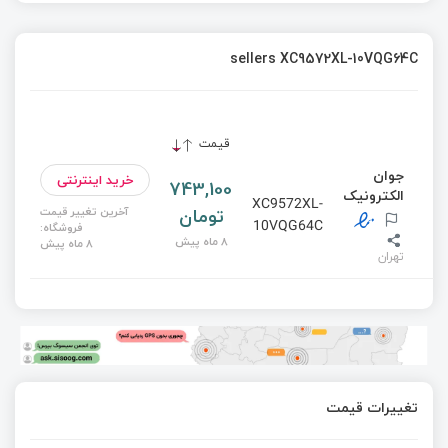
sellers XC9572XL-10VQG64C
قیمت
جوان
خرید اینترنتی
743,100
الکترونیک
XC9572XL-
تومان
آخرین تغییر قیمت
10VQG64C
فروشگاه:
8 ماه پیش
8 ماه پیش
تهران
تغییرات قیمت