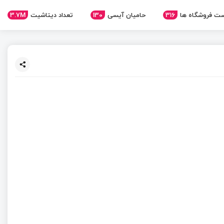
ت فروشگاه ها
316
حامیان آیسی
130
تعداد دیتاشیت
3.7M