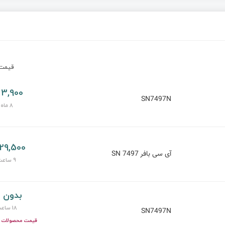
قیم
3,900 تومان
SN7497N
8 ماه پیش
29,500 تومان
آی سی بافر 7497 SN
9 ساعت پیش
بدون 
18 ساعت پیش
SN7497N
قیمت محصولات ای