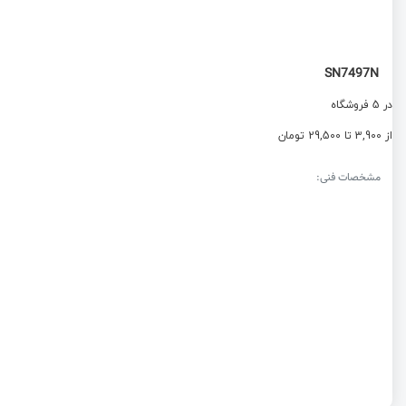
SN7497N
در 5 فروشگاه
از 3,900 تا 29,500 تومان
مشخصات فنی: