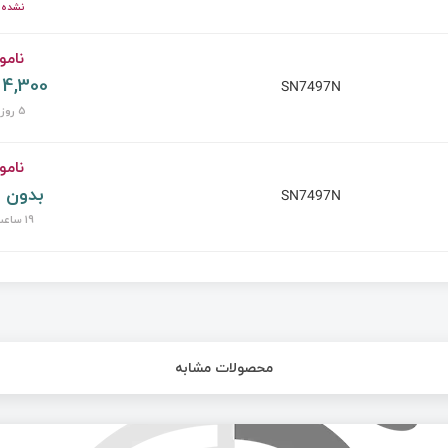
نشده 
نامو
4,300 تومان
SN7497N
5 روز پیش
نامو
بدون 
SN7497N
19 ساعت پیش
محصولات مشابه