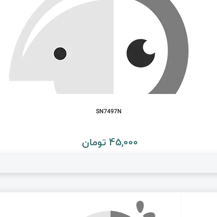
SN7497N
45,000 تومان