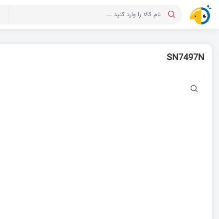
د
SN7497N