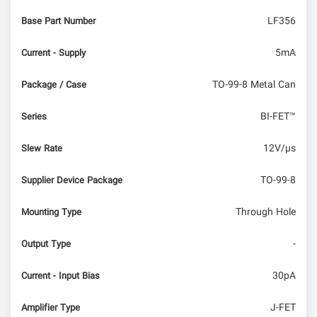
LF356
Base Part Number
5mA
Current - Supply
TO-99-8 Metal Can
Package / Case
BI-FET™
Series
12V/µs
Slew Rate
TO-99-8
Supplier Device Package
Through Hole
Mounting Type
-
Output Type
30pA
Current - Input Bias
J-FET
Amplifier Type