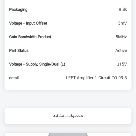
Bulk
Packaging
3mV
Voltage - Input Offset
5MHz
Gain Bandwidth Product
Active
Part Status
±15V
Voltage - Supply, Single/Dual (±)
J-FET Amplifier 1 Circuit TO-99-8
detail
محصولات مشابه