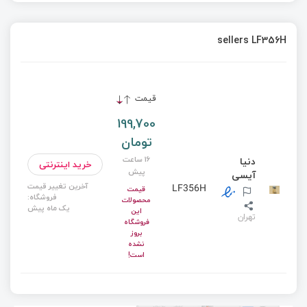
sellers LF356H
قیمت
199,700
تومان
16 ساعت
دنیا
خرید اینترنتی
پیش
آیسی
آخرین تغییر قیمت
LF356H
قیمت
فروشگاه:
محصولات
یک ماه پیش
این
تهران
فروشگاه
بروز
نشده
است!