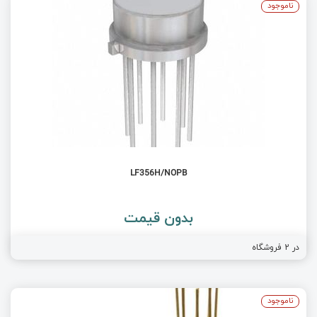
ناموجود
LF356H/NOPB
بدون قیمت
فروشگاه
2
در
ناموجود