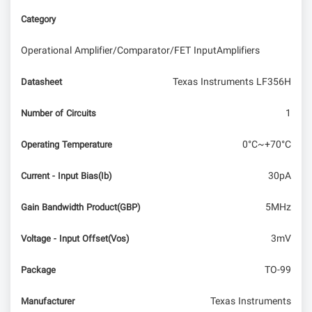
Category
Operational Amplifier/Comparator/FET InputAmplifiers
Texas Instruments LF356H
Datasheet
1
Number of Circuits
0°C~+70°C
Operating Temperature
30pA
Current - Input Bias(Ib)
5MHz
Gain Bandwidth Product(GBP)
3mV
Voltage - Input Offset(Vos)
TO-99
Package
Texas Instruments
Manufacturer