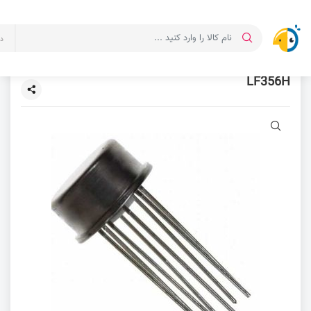
د
LF356H