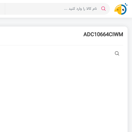
د
ADC10664CIWM