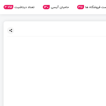
3.7M
تعداد دیتاشیت
130
حامیان آیسی
316
ت فروشگاه ها