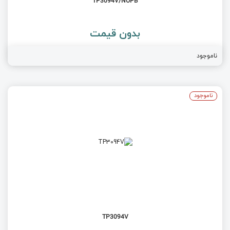
TP3094V/NOPB
بدون قیمت
ناموجود
ناموجود
TP3094V