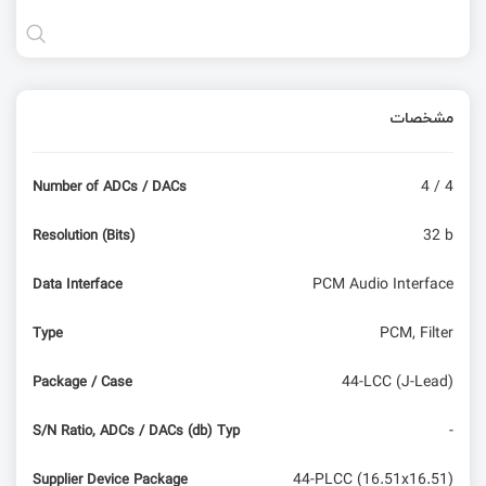
مشخصات
4 / 4
Number of ADCs / DACs
32 b
Resolution (Bits)
PCM Audio Interface
Data Interface
PCM, Filter
Type
44-LCC (J-Lead)
Package / Case
-
S/N Ratio, ADCs / DACs (db) Typ
44-PLCC (16.51x16.51)
Supplier Device Package