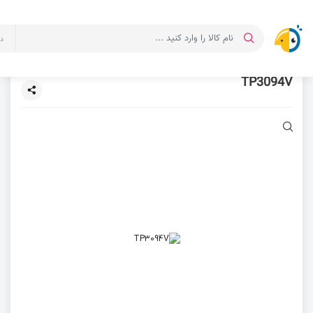
د
TP3094V