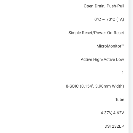
Open Drain, Push-Pull
0°C ~ 70°C (TA)
Simple Reset/Power-On Reset
MicroMonitor™
Active High/Active Low
1
8-SOIC (0.154", 3.90mm Width)
Tube
4.37V, 4.62V
DS1232LP