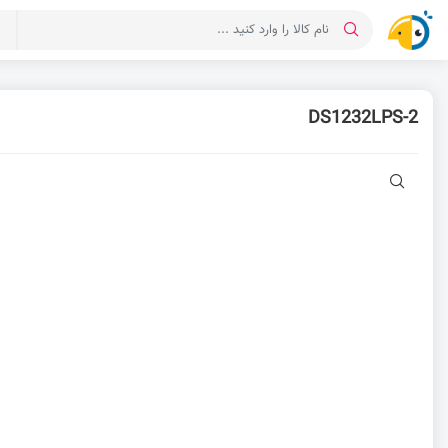
د
DS1232LPS-2