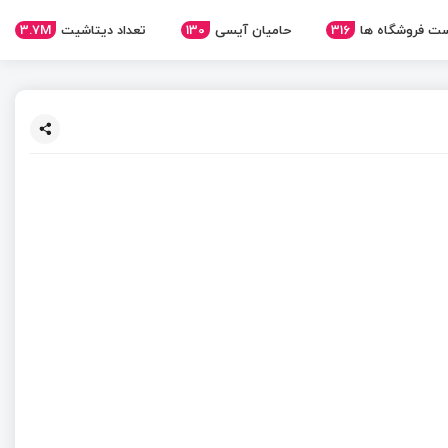
ت فروشگاه ها
316
حامیان آیسی
130
تعداد دیتاشیت
3.7M