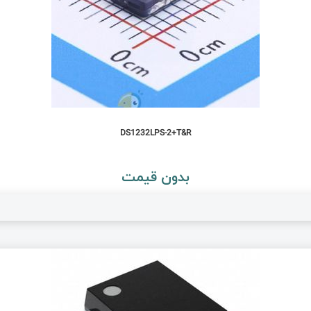
DS1232LPS-2+T&R
بدون قیمت