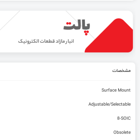
میکروکنترلر ESP32-C6 اولین میکروکنترلر RISC-V که موفق به دریافت گواهینامه امنیتی PSA Level 2 شده
دریافت سریع داده‌ ها با استفاده از رابط HSTX رزبری‌ پای پیکو 2 و دانگل ضبط ویدیو HDMI به USB 3.0
پیاده‌سازی فیلتر میانه و تولید نویز گوسی ترکیبی در پایتون
مشخصات
آموزش محاسبه سریع لگاریتم در FPGA – پیاده سازی
Surface Mount
Adjustable/Selectable
8-SOIC
Obsolete