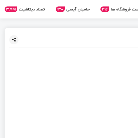
3.7M
تعداد دیتاشیت
130
حامیان آیسی
316
ت فروشگاه ها