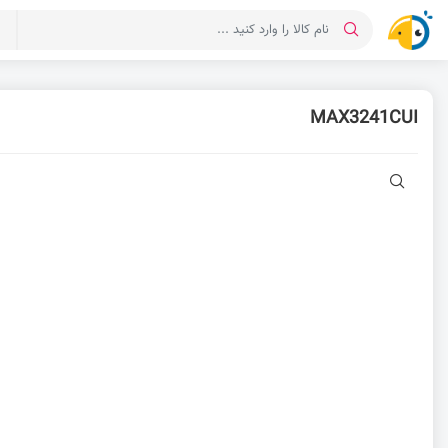
د
MAX3241CUI