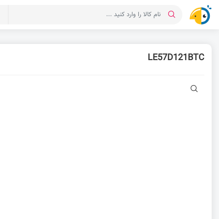
د
LE57D121BTC