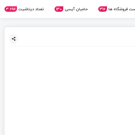
3.7M
تعداد دیتاشیت
130
حامیان آیسی
316
ت فروشگاه ها