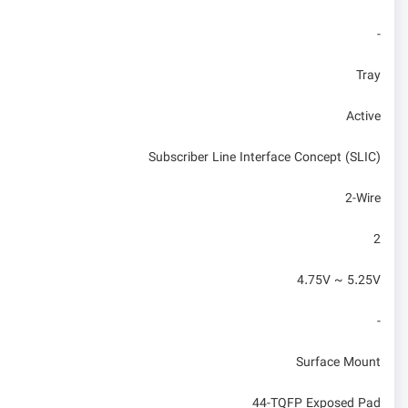
-
Tray
Active
Subscriber Line Interface Concept (SLIC)
2-Wire
2
4.75V ~ 5.25V
-
Surface Mount
44-TQFP Exposed Pad