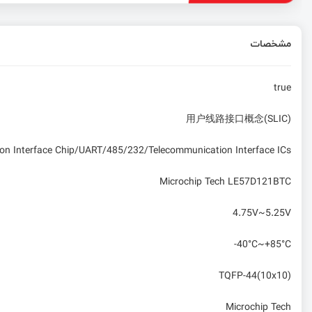
مشخصات
true
用户线路接口概念(SLIC)
n Interface Chip/UART/485/232/Telecommunication Interface ICs
Microchip Tech LE57D121BTC
4.75V~5.25V
-40°C~+85°C
TQFP-44(10x10)
Microchip Tech